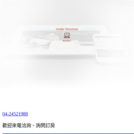
回到首頁
.
简体
民宿簡介
最新消息
房型導覽
環境實景
聯絡我們
逢甲民宿
04-24521988
歡迎來電洽詢、詢問訂房